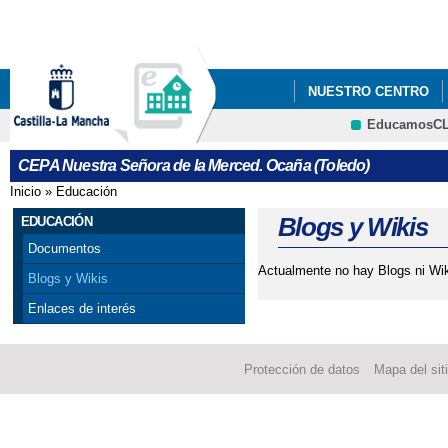
Pa
co
pri
NUESTRO CENTRO
EducamosC
ENTREVISTA A LUIS 
CRFP
CEPA Nuestra Señora de la Merced. Ocaña (Toledo)
(OCAÑA)
Inicio
»
Educación
Se encuentra usted aquí
ENTREVISTA A LUIS 
Blogs y Wikis
EDUCACIÓN
Documentos
(OCAÑA, TOLEDO)
Actualmente no hay Blogs ni Wik
Blogs y Wikis
LA EDUCACIÓN PARA
Enlaces de interés
UNA REALIDAD CONST
Protección de datos
Mapa del sit
PLAN DE CAPACITACI
SEPIE