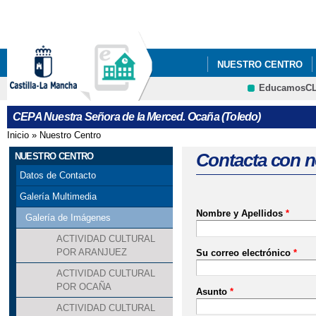
Pa
co
pri
NUESTRO CENTRO
EducamosC
ENTREVISTA A LUIS 
CRFP
CEPA Nuestra Señora de la Merced. Ocaña (Toledo)
(OCAÑA)
Inicio
»
Nuestro Centro
Se encuentra usted aquí
ENTREVISTA A LUIS 
Contacta con n
NUESTRO CENTRO
Datos de Contacto
(OCAÑA, TOLEDO)
Galería Multimedia
Nombre y Apellidos
*
LA EDUCACIÓN PARA
Galería de Imágenes
ACTIVIDAD CULTURAL
UNA REALIDAD CONST
POR ARANJUEZ
Su correo electrónico
*
ACTIVIDAD CULTURAL
PLAN DE CAPACITACI
POR OCAÑA
Asunto
*
SEPIE
ACTIVIDAD CULTURAL