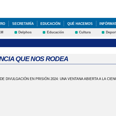
Pasar al
contenido
principal
TRO
SECRETARÍA
EDUCACIÓN
QUÉ HACEMOS
INFÓRMA
LM
Delphos
Educación
Cultura
Depor
LUIS ENRIQUE RUIZ RENEDO, DIRECTOR DEL C.E.P.A NUESTRA SEÑ
LUIS ENRIQUE RUIZ RENEDO, DIRECTOR DEL C.E.P.A NUESTRA SEÑ
 PARA PERSONAS ADULTAS EN CENTROS PENITENCIARIOS DE CASTI
ENCIA QUE NOS RODEA
ITACIÓN DIGITAL
PLAN DIGITAL DE CENTRO
PRUEBAS LIBRES
E DIVULGACIÓN EN PRISIÓN 2024: UNA VENTANA ABIERTA A LA CIEN